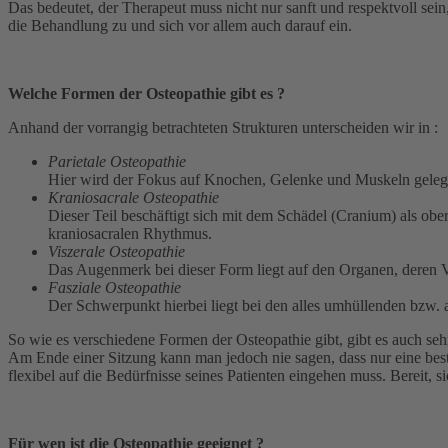
Das bedeutet, der Therapeut muss nicht nur sanft und respektvoll sein
die Behandlung zu und sich vor allem auch darauf ein.
Welche Formen der Osteopathie gibt es ?
Anhand der vorrangig betrachteten Strukturen unterscheiden wir in :
Parietale Osteopathie
Hier wird der Fokus auf Knochen, Gelenke und Muskeln gelegt. 
Kraniosacrale Osteopathie
Dieser Teil beschäftigt sich mit dem Schädel (Cranium) als ob
kraniosacralen Rhythmus.
Viszerale Osteopathie
Das Augenmerk bei dieser Form liegt auf den Organen, deren
Fasziale Osteopathie
Der Schwerpunkt hierbei liegt bei den alles umhüllenden bzw. 
So wie es verschiedene Formen der Osteopathie gibt, gibt es auch se
Am Ende einer Sitzung kann man jedoch nie sagen, dass nur eine best
flexibel auf die Bedürfnisse seines Patienten eingehen muss. Bereit, s
Für wen ist die Osteopathie geeignet ?