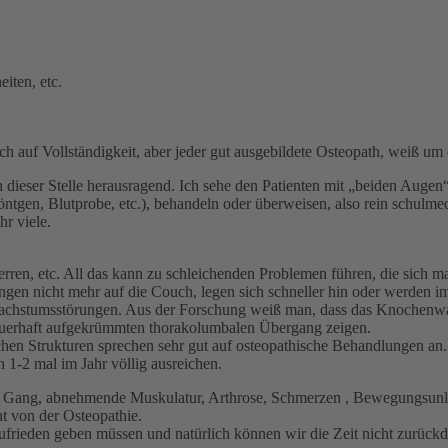
iten, etc.
ch auf Vollständigkeit, aber jeder gut ausgebildete Osteopath, weiß u
 an dieser Stelle herausragend. Ich sehe den Patienten mit „beiden Aug
ntgen, Blutprobe, etc.), behandeln oder überweisen, also rein schulmedi
hr viele.
erren, etc. All das kann zu schleichenden Problemen führen, die sich 
ingen nicht mehr auf die Couch, legen sich schneller hin oder werden 
Wachstumsstörungen. Aus der Forschung weiß man, dass das Knochenwachs
dauerhaft aufgekrümmten thorakolumbalen Übergang zeigen.
hen Strukturen sprechen sehr gut auf osteopathische Behandlungen an.
1-2 mal im Jahr völlig ausreichen.
den Gang, abnehmende Muskulatur, Arthrose, Schmerzen , Bewegungsunl
ht von der Osteopathie.
 zufrieden geben müssen und natürlich können wir die Zeit nicht zurückd