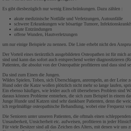
Es gibt diesbezüglich nur wenig Einschränkungen. Dazu zählen :
akute medizinische Notfälle und Verletzungen, Autounfälle
schwere Erkrankungen wie bösartige Tumore, Infektionskrankhe
akute Entzündungen
offene Wunden, Hautverletzungen
um nur einige Beispiele zu nennen. Die Liste erhebt nicht den Anspru
Der Vorteil eines tierärztlich ausgebildeten Osteopathen ist für mich
sind und kann das sofort auch entsprechend weiter diagnostizieren (Rö
Patienten, die absolut von der Osteopathie profitieren und dass sind se
Da sind zum Einen die Jungen.
Wildes Spielen, Toben, sich Überschlagen, anrempeln, an der Leine z
Hund oder die Katze wollen plötzlich nicht mehr so lange laufen, spr
Ein ebenso häufiges, wie leider auch oft übersehenes Problem sind 
daraus können Probleme entstehen, die sich zum Beispiel in einem 
Junge Hunde und Katzen sind sehr dankbare Patienten, denn die weic
ich regelmäßige osteopathische Behandlung, wobei eine Frequenz von 
Die Senioren unter unseren Patienten, die oftmals einen schleppen
Unsauberkeit, Unsicherheit etc. aufweisen, profitieren in jeder Hinsic
Für viele Besitzer sind all das Zeichen des Alters, mit denen wir uns