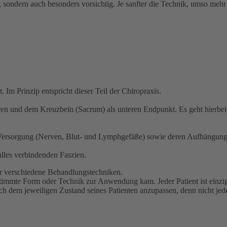
, sondern auch besonders vorsichtig. Je sanfter die Technik, umso mehr
Im Prinzip entspricht dieser Teil der Chiropraxis.
eren und dem Kreuzbein (Sacrum) als unteren Endpunkt. Es geht hierbe
 Versorgung (Nerven, Blut- und Lymphgefäße) sowie deren Aufhängung
alles verbindenden Faszien.
hr verschiedene Behandlungstechniken.
immte Form oder Technik zur Anwendung kam. Jeder Patient ist einzigar
ich dem jeweiligen Zustand seines Patienten anzupassen, denn nicht jeder