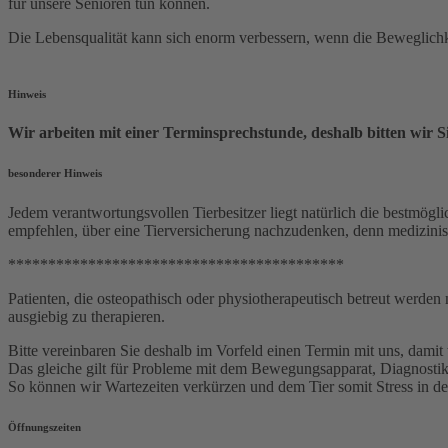
für unsere Senioren tun können.
Die Lebensqualität kann sich enorm verbessern, wenn die Beweglichke
Hinweis
Wir arbeiten mit einer Terminsprechstunde, deshalb bitten wir 
besonderer Hinweis
Jedem verantwortungsvollen Tierbesitzer liegt natürlich die bestm
empfehlen, über eine Tierversicherung nachzudenken, denn medizinis
******************************************
Patienten, die osteopathisch oder physiotherapeutisch betreut werden
ausgiebig zu therapieren.
Bitte vereinbaren Sie deshalb im Vorfeld einen Termin mit uns, dami
Das gleiche gilt für Probleme mit dem Bewegungsapparat, Diagnostik 
So können wir Wartezeiten verkürzen und dem Tier somit Stress in der
Öffnungszeiten