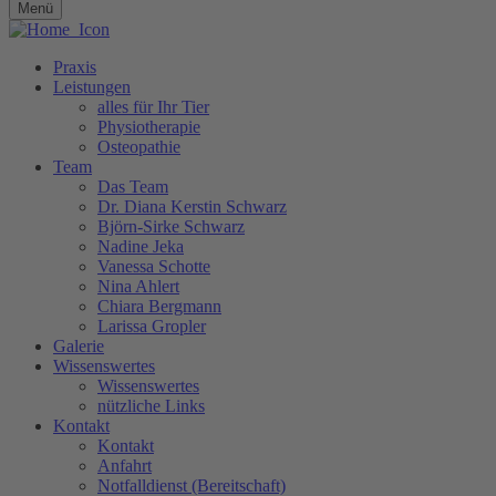
Menü
Praxis
Leistungen
alles für Ihr Tier
Physiotherapie
Osteopathie
Team
Das Team
Dr. Diana Kerstin Schwarz
Björn-Sirke Schwarz
Nadine Jeka
Vanessa Schotte
Nina Ahlert
Chiara Bergmann
Larissa Gropler
Galerie
Wissenswertes
Wissenswertes
nützliche Links
Kontakt
Kontakt
Anfahrt
Notfalldienst (Bereitschaft)