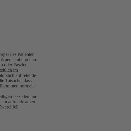
rper des Patienten.
Körpers einhergehen.
n oder Faszien.
eitlich im
ötzlich auftretende
ie Tatsache, dass
 vollkommen normaler
ltigen faszialen und
es dem aufmerksamen
Zwerchfell