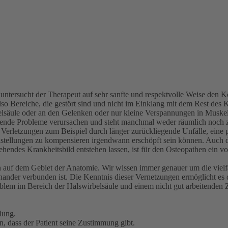
untersucht der Therapeut auf sehr sanfte und respektvolle Weise den Kö
o Bereiche, die gestört sind und nicht im Einklang mit dem Rest des 
lsäule oder an den Gelenken oder nur kleine Verspannungen in Muskel
egende Probleme verursachen und steht manchmal weder räumlich noch z
erletzungen zum Beispiel durch länger zurückliegende Unfälle, eine pl
stellungen zu kompensieren irgendwann erschöpft sein können. Auch d
stehendes Krankheitsbild entstehen lassen, ist für den Osteopathen ein
en auf dem Gebiet der Anatomie. Wir wissen immer genauer um die vielfä
inander verbunden ist. Die Kenntnis dieser Vernetzungen ermöglicht 
em im Bereich der Halswirbelsäule und einem nicht gut arbeitenden 
lung.
n, dass der Patient seine Zustimmung gibt.