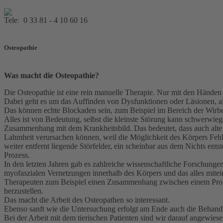
0 33 81 - 4 10 60 16
Osteopathie
Was macht die Osteopathie?
Die Osteopathie ist eine rein manuelle Therapie. Nur mit den Händen 
Dabei geht es um das Auffinden von Dysfunktionen oder Läsionen, als
Das können echte Blockaden sein, zum Beispiel im Bereich der Wirbe
Alles ist von Bedeutung, selbst die kleinste Störung kann schwerwi
Zusammenhang mit dem Krankheitsbild. Das bedeutet, dass auch alte V
Lahmheit verursachen können, weil die Möglichkeit des Körpers Fehl
weiter entfernt liegende Störfelder, ein scheinbar aus dem Nichts ent
Prozess.
In den letzten Jahren gab es zahlreiche wissenschaftliche Forschung
myofaszialen Vernetzungen innerhalb des Körpers und das alles mite
Therapeuten zum Beispiel einen Zusammenhang zwischen einem Probl
herzustellen.
Das macht die Arbeit des Osteopathen so interessant.
Ebenso sanft wie die Untersuchung erfolgt am Ende auch die Behand
Bei der Arbeit mit dem tierischen Patienten sind wir darauf angewiese