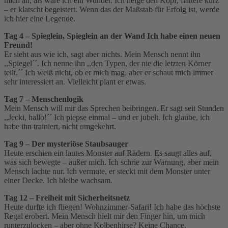
mich an, als wäre ich ein Wunder. Ich neige den Kopf, flattere kurz
– er klatscht begeistert. Wenn das der Maßstab für Erfolg ist, werde
ich hier eine Legende.
Tag 4 – Spieglein, Spieglein an der Wand Ich habe einen neuen
Freund!
Er sieht aus wie ich, sagt aber nichts. Mein Mensch nennt ihn
,,Spiegel´´. Ich nenne ihn ,,den Typen, der nie die letzten Körner
teilt.´´ Ich weiß nicht, ob er mich mag, aber er schaut mich immer
sehr interessiert an. Vielleicht plant er etwas.
Tag 7 – Menschenlogik
Mein Mensch will mir das Sprechen beibringen. Er sagt seit Stunden
,,Jecki, hallo!´´ Ich piepse einmal – und er jubelt. Ich glaube, ich
habe ihn trainiert, nicht umgekehrt.
Tag 9 – Der mysteriöse Staubsauger
Heute erschien ein lautes Monster auf Rädern. Es saugt alles auf,
was sich bewegte – außer mich. Ich schrie zur Warnung, aber mein
Mensch lachte nur. Ich vermute, er steckt mit dem Monster unter
einer Decke. Ich bleibe wachsam.
Tag 12 – Freiheit mit Sicherheitsnetz
Heute durfte ich fliegen! Wohnzimmer-Safari! Ich habe das höchste
Regal erobert. Mein Mensch hielt mir den Finger hin, um mich
runterzulocken – aber ohne Kolbenhirse? Keine Chance.