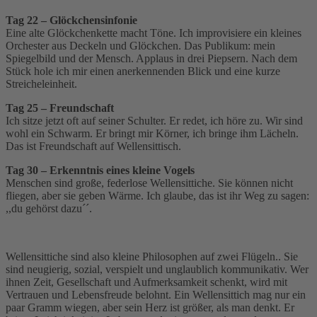
Tag 22 – Glöckchensinfonie
Eine alte Glöckchenkette macht Töne. Ich improvisiere ein kleines
Orchester aus Deckeln und Glöckchen. Das Publikum: mein
Spiegelbild und der Mensch. Applaus in drei Piepsern. Nach dem
Stück hole ich mir einen anerkennenden Blick und eine kurze
Streicheleinheit.
Tag 25 – Freundschaft
Ich sitze jetzt oft auf seiner Schulter. Er redet, ich höre zu. Wir sind
wohl ein Schwarm. Er bringt mir Körner, ich bringe ihm Lächeln.
Das ist Freundschaft auf Wellensittisch.
Tag 30 – Erkenntnis eines kleine Vogels
Menschen sind große, federlose Wellensittiche. Sie können nicht
fliegen, aber sie geben Wärme. Ich glaube, das ist ihr Weg zu sagen:
,,du gehörst dazu´´.
Wellensittiche sind also kleine Philosophen auf zwei Flügeln.. Sie
sind neugierig, sozial, verspielt und unglaublich kommunikativ. Wer
ihnen Zeit, Gesellschaft und Aufmerksamkeit schenkt, wird mit
Vertrauen und Lebensfreude belohnt. Ein Wellensittich mag nur ein
paar Gramm wiegen, aber sein Herz ist größer, als man denkt. Er