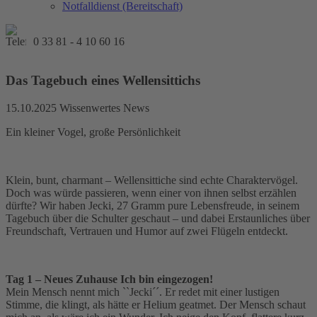
Notfalldienst (Bereitschaft)
0 33 81 - 4 10 60 16
Das Tagebuch eines Wellensittichs
15.10.2025
Wissenwertes News
Ein kleiner Vogel, große Persönlichkeit
Klein, bunt, charmant – Wellensittiche sind echte Charaktervögel.
Doch was würde passieren, wenn einer von ihnen selbst erzählen
dürfte? Wir haben Jecki, 27 Gramm pure Lebensfreude, in seinem
Tagebuch über die Schulter geschaut – und dabei Erstaunliches über
Freundschaft, Vertrauen und Humor auf zwei Flügeln entdeckt.
Tag 1 – Neues Zuhause Ich bin eingezogen!
Mein Mensch nennt mich ``Jecki´´. Er redet mit einer lustigen
Stimme, die klingt, als hätte er Helium geatmet. Der Mensch schaut