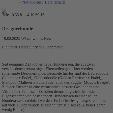
Notfalldienst (Bereitschaft)
0 33 81 - 4 10 60 16
Designerhunde
19.02.2025
Wissenwertes News
Ein neuer Trend auf dem Hundemarkt
Seit geraumer Zeit gibt es neue Hunderassen, die aus zwei
verschiedenen reinrassigen Elternteilen gezüchtet werden,
sogenannte Designerhunde. Beispiele hierfür sind der Labradoodle
(Labrador x Pudel), Goldendoodle (Golden Retriever x Pudel),
Maltipoo (Malteser x Pudel) oder auch der Puggle (Mops x Beagle).
Ziel der Züchter ist eine vermeintlich bessere Gesundheit und
Vitalität der Fellnasen. Es sollen demnach gezielt die besten
Eigenschaften von bestehenden Hunderassen in einer neuen
Hunderasse kombiniert werden. Es ist ein Design angestrebt, dass
auf viele Hundefreunde zugeschnitten sein soll (z.B. kein Haaren,
wenig Bellen).