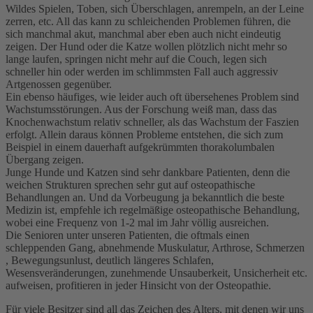
Wildes Spielen, Toben, sich Überschlagen, anrempeln, an der Leine
zerren, etc. All das kann zu schleichenden Problemen führen, die
sich manchmal akut, manchmal aber eben auch nicht eindeutig
zeigen. Der Hund oder die Katze wollen plötzlich nicht mehr so
lange laufen, springen nicht mehr auf die Couch, legen sich
schneller hin oder werden im schlimmsten Fall auch aggressiv
Artgenossen gegenüber.
Ein ebenso häufiges, wie leider auch oft übersehenes Problem sind
Wachstumsstörungen. Aus der Forschung weiß man, dass das
Knochenwachstum relativ schneller, als das Wachstum der Faszien
erfolgt. Allein daraus können Probleme entstehen, die sich zum
Beispiel in einem dauerhaft aufgekrümmten thorakolumbalen
Übergang zeigen.
Junge Hunde und Katzen sind sehr dankbare Patienten, denn die
weichen Strukturen sprechen sehr gut auf osteopathische
Behandlungen an. Und da Vorbeugung ja bekanntlich die beste
Medizin ist, empfehle ich regelmäßige osteopathische Behandlung,
wobei eine Frequenz von 1-2 mal im Jahr völlig ausreichen.
Die Senioren unter unseren Patienten, die oftmals einen
schleppenden Gang, abnehmende Muskulatur, Arthrose, Schmerzen
, Bewegungsunlust, deutlich längeres Schlafen,
Wesensveränderungen, zunehmende Unsauberkeit, Unsicherheit etc.
aufweisen, profitieren in jeder Hinsicht von der Osteopathie.
Für viele Besitzer sind all das Zeichen des Alters, mit denen wir uns