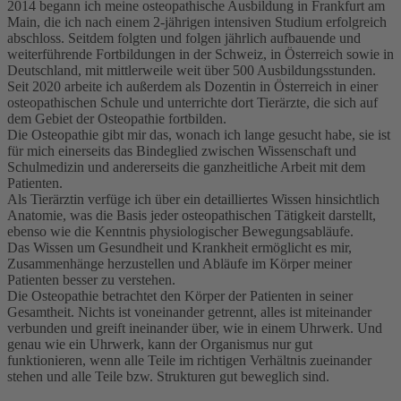
2014 begann ich meine osteopathische Ausbildung in Frankfurt am
Main, die ich nach einem 2-jährigen intensiven Studium erfolgreich
abschloss. Seitdem folgten und folgen jährlich aufbauende und
weiterführende Fortbildungen in der Schweiz, in Österreich sowie in
Deutschland, mit mittlerweile weit über 500 Ausbildungsstunden.
Seit 2020 arbeite ich außerdem als Dozentin in Österreich in einer
osteopathischen Schule und unterrichte dort Tierärzte, die sich auf
dem Gebiet der Osteopathie fortbilden.
Die Osteopathie gibt mir das, wonach ich lange gesucht habe, sie ist
für mich einerseits das Bindeglied zwischen Wissenschaft und
Schulmedizin und andererseits die ganzheitliche Arbeit mit dem
Patienten.
Als Tierärztin verfüge ich über ein detailliertes Wissen hinsichtlich
Anatomie, was die Basis jeder osteopathischen Tätigkeit darstellt,
ebenso wie die Kenntnis physiologischer Bewegungsabläufe.
Das Wissen um Gesundheit und Krankheit ermöglicht es mir,
Zusammenhänge herzustellen und Abläufe im Körper meiner
Patienten besser zu verstehen.
Die Osteopathie betrachtet den Körper der Patienten in seiner
Gesamtheit. Nichts ist voneinander getrennt, alles ist miteinander
verbunden und greift ineinander über, wie in einem Uhrwerk. Und
genau wie ein Uhrwerk, kann der Organismus nur gut
funktionieren, wenn alle Teile im richtigen Verhältnis zueinander
stehen und alle Teile bzw. Strukturen gut beweglich sind.