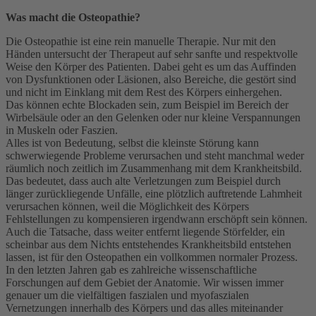
Was macht die Osteopathie?
Die Osteopathie ist eine rein manuelle Therapie. Nur mit den
Händen untersucht der Therapeut auf sehr sanfte und respektvolle
Weise den Körper des Patienten. Dabei geht es um das Auffinden
von Dysfunktionen oder Läsionen, also Bereiche, die gestört sind
und nicht im Einklang mit dem Rest des Körpers einhergehen.
Das können echte Blockaden sein, zum Beispiel im Bereich der
Wirbelsäule oder an den Gelenken oder nur kleine Verspannungen
in Muskeln oder Faszien.
Alles ist von Bedeutung, selbst die kleinste Störung kann
schwerwiegende Probleme verursachen und steht manchmal weder
räumlich noch zeitlich im Zusammenhang mit dem Krankheitsbild.
Das bedeutet, dass auch alte Verletzungen zum Beispiel durch
länger zurückliegende Unfälle, eine plötzlich auftretende Lahmheit
verursachen können, weil die Möglichkeit des Körpers
Fehlstellungen zu kompensieren irgendwann erschöpft sein können.
Auch die Tatsache, dass weiter entfernt liegende Störfelder, ein
scheinbar aus dem Nichts entstehendes Krankheitsbild entstehen
lassen, ist für den Osteopathen ein vollkommen normaler Prozess.
In den letzten Jahren gab es zahlreiche wissenschaftliche
Forschungen auf dem Gebiet der Anatomie. Wir wissen immer
genauer um die vielfältigen faszialen und myofaszialen
Vernetzungen innerhalb des Körpers und das alles miteinander