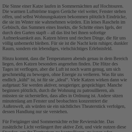
Die Sinne einer Katze laufen in Sommernächten auf Hochtouren.
Die warmen Luftströme tragen Gerüche viel weiter, Fenster stehen
offen, und selbst Wohnungskatzen bekommen plötzlich Eindrücke,
die sie im Winter nie wahrnehmen würden. Ein leises Rascheln im
Gebüsch, das Summen eines Insekts, die Schritte eines Igels, der
durch den Garten stapft – all das löst bei ihnen sofortige
Aufmerksamkeit aus. Katzen hören und riechen Dinge, die für uns
völlig unbemerkt bleiben. Für sie ist die Nacht kein ruhiger, dunkler
Raum, sondern ein lebendiges, vielschichtiges Erlebnisfeld.
Hinzu kommt, dass die Temperaturen abends genau in dem Bereich
liegen, den Katzen besonders angenehm finden. Die Hitze des
Tages ist verflogen, aber die Luft ist noch warm genug, um sich
geschmeidig zu bewegen, ohne Energie zu verlieren. Was für uns
endlich „kühl“ ist, ist für sie „ideal“. Viele Katzen wirken dann wie
aufgetaut: Sie werden aktiver, neugieriger, gesprächiger. Manche
beginnen plötzlich, durch die Wohnung zu patrouillieren, als
müssten sie sicherstellen, dass alles in Ordnung ist. Andere sitzen
minutenlang am Fenster und beobachten konzentriert die
Außenwelt, als würden sie ein nächtliches Theaterstück verfolgen,
dessen Handlung nur sie verstehen.
Für Freigänger sind Sommernächte echte Reviernächte. Das
zusätzliche Licht verlängert ihre aktive Zeit, und viele nutzen diese