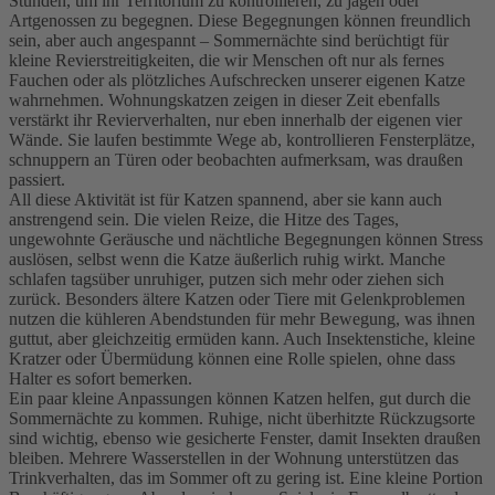
Stunden, um ihr Territorium zu kontrollieren, zu jagen oder
Artgenossen zu begegnen. Diese Begegnungen können freundlich
sein, aber auch angespannt – Sommernächte sind berüchtigt für
kleine Revierstreitigkeiten, die wir Menschen oft nur als fernes
Fauchen oder als plötzliches Aufschrecken unserer eigenen Katze
wahrnehmen. Wohnungskatzen zeigen in dieser Zeit ebenfalls
verstärkt ihr Revierverhalten, nur eben innerhalb der eigenen vier
Wände. Sie laufen bestimmte Wege ab, kontrollieren Fensterplätze,
schnuppern an Türen oder beobachten aufmerksam, was draußen
passiert.
All diese Aktivität ist für Katzen spannend, aber sie kann auch
anstrengend sein. Die vielen Reize, die Hitze des Tages,
ungewohnte Geräusche und nächtliche Begegnungen können Stress
auslösen, selbst wenn die Katze äußerlich ruhig wirkt. Manche
schlafen tagsüber unruhiger, putzen sich mehr oder ziehen sich
zurück. Besonders ältere Katzen oder Tiere mit Gelenkproblemen
nutzen die kühleren Abendstunden für mehr Bewegung, was ihnen
guttut, aber gleichzeitig ermüden kann. Auch Insektenstiche, kleine
Kratzer oder Übermüdung können eine Rolle spielen, ohne dass
Halter es sofort bemerken.
Ein paar kleine Anpassungen können Katzen helfen, gut durch die
Sommernächte zu kommen. Ruhige, nicht überhitzte Rückzugsorte
sind wichtig, ebenso wie gesicherte Fenster, damit Insekten draußen
bleiben. Mehrere Wasserstellen in der Wohnung unterstützen das
Trinkverhalten, das im Sommer oft zu gering ist. Eine kleine Portion