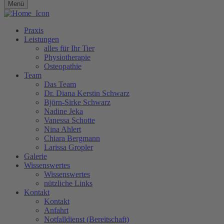
Menü
Praxis
Leistungen
alles für Ihr Tier
Physiotherapie
Osteopathie
Team
Das Team
Dr. Diana Kerstin Schwarz
Björn-Sirke Schwarz
Nadine Jeka
Vanessa Schotte
Nina Ahlert
Chiara Bergmann
Larissa Gropler
Galerie
Wissenswertes
Wissenswertes
nützliche Links
Kontakt
Kontakt
Anfahrt
Notfalldienst (Bereitschaft)