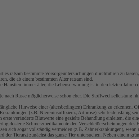
er ist es ratsam bestimmte Vorsorgeuntersuchungen durchführen zu lass
en, die ab einem bestimmten Alter ratsam sind.
ustiere immer älter, die Lebenserwartung ist in den letzten Jahren de
 je nach Rasse möglicherweise schon eher. Die Stoffwechselleistung ni
nfängliche Hinweise einer (altersbedingten) Erkrankung zu erkennen. O
Erkrankungen (z.B. Niereninsuffizienz, Arthrose) sehr leidensfähig s
rste veränderte Blutwerte eine gezielte Behandlung einleiten, die eine 
 gering dosierte Schmerzmedikamente den Verschleißerscheinungen des
ssen sich sogar vollständig vermeiden (z.B. Zahnerkrankungen), wenn m
d der Tierarzt zunächst das ganze Tier untersuchen. Neben einem grün