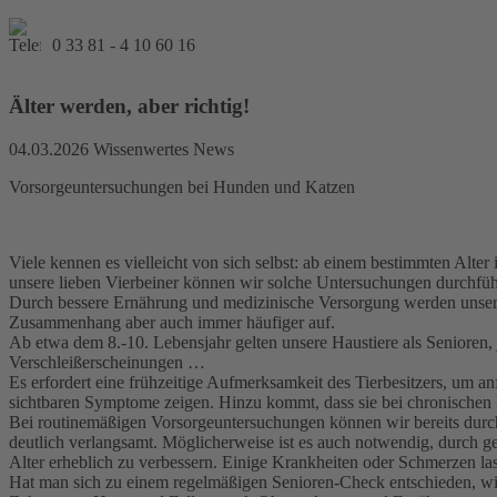
0 33 81 - 4 10 60 16
Älter werden, aber richtig!
04.03.2026
Wissenwertes News
Vorsorgeuntersuchungen bei Hunden und Katzen
Viele kennen es vielleicht von sich selbst: ab einem bestimmten Alt
unsere lieben Vierbeiner können wir solche Untersuchungen durchführ
Durch bessere Ernährung und medizinische Versorgung werden unsere Ha
Zusammenhang aber auch immer häufiger auf.
Ab etwa dem 8.-10. Lebensjahr gelten unsere Haustiere als Senioren,
Verschleißerscheinungen …
Es erfordert eine frühzeitige Aufmerksamkeit des Tierbesitzers, um a
sichtbaren Symptome zeigen. Hinzu kommt, dass sie bei chronischen 
Bei routinemäßigen Vorsorgeuntersuchungen können wir bereits durch e
deutlich verlangsamt. Möglicherweise ist es auch notwendig, durch
Alter erheblich zu verbessern. Einige Krankheiten oder Schmerzen la
Hat man sich zu einem regelmäßigen Senioren-Check entschieden, wir