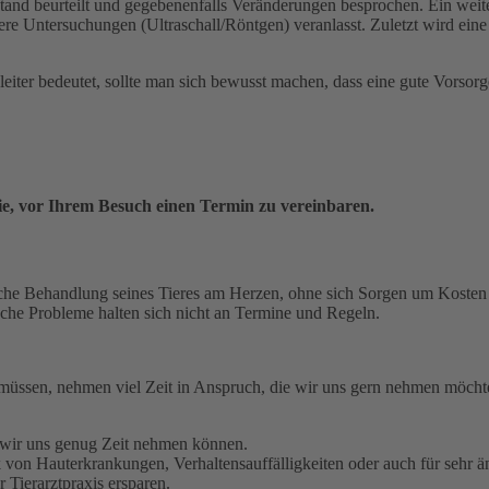
tand beurteilt und gegebenenfalls Veränderungen besprochen. Ein wei
tere Untersuchungen (Ultraschall/Röntgen) veranlasst. Zuletzt wird e
leiter bedeutet, sollte man sich bewusst machen, dass eine gute Vorsor
Sie, vor Ihrem Besuch einen Termin zu vereinbaren.
ögliche Behandlung seines Tieres am Herzen, ohne sich Sorgen um Kost
che Probleme halten sich nicht an Termine und Regeln.
 müssen, nehmen viel Zeit in Anspruch, die wir uns gern nehmen möchten
t wir uns genug Zeit nehmen können.
von Hauterkrankungen, Verhaltensauffälligkeiten oder auch für sehr än
 Tierarztpraxis ersparen.