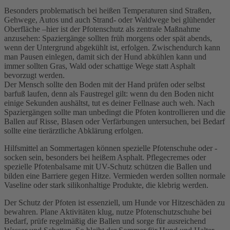
Besonders problematisch bei heißen Temperaturen sind Straßen,
Gehwege, Autos und auch Strand- oder Waldwege bei glühender
Oberfläche –hier ist der Pfotenschutz als zentrale Maßnahme
anzusehen: Spaziergänge sollten früh morgens oder spät abends,
wenn der Untergrund abgekühlt ist, erfolgen. Zwischendurch kann
man Pausen einlegen, damit sich der Hund abkühlen kann und
immer sollten Gras, Wald oder schattige Wege statt Asphalt
bevorzugt werden.
Der Mensch sollte den Boden mit der Hand prüfen oder selbst
barfuß laufen, denn als Faustregel gilt: wenn du den Boden nicht
einige Sekunden aushältst, tut es deiner Fellnase auch weh. Nach
Spaziergängen sollte man unbedingt die Pfoten kontrollieren und die
Ballen auf Risse, Blasen oder Verfärbungen untersuchen, bei Bedarf
sollte eine tierärztliche Abklärung erfolgen.
Hilfsmittel an Sommertagen können spezielle Pfotenschuhe oder -
socken sein, besonders bei heißem Asphalt. Pflegecremes oder
spezielle Pfotenbalsame mit UV-Schutz schützen die Ballen und
bilden eine Barriere gegen Hitze. Vermieden werden sollten normale
Vaseline oder stark silikonhaltige Produkte, die klebrig werden.
Der Schutz der Pfoten ist essenziell, um Hunde vor Hitzeschäden zu
bewahren. Plane Aktivitäten klug, nutze Pfotenschutzschuhe bei
Bedarf, prüfe regelmäßig die Ballen und sorge für ausreichend