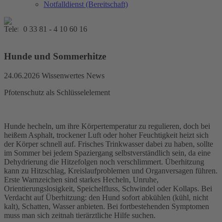
Notfalldienst (Bereitschaft)
0 33 81 - 4 10 60 16
Hunde und Sommerhitze
24.06.2026
Wissenwertes News
Pfotenschutz als Schlüsselelement
Hunde hecheln, um ihre Körpertemperatur zu regulieren, doch bei
heißem Asphalt, trockener Luft oder hoher Feuchtigkeit heizt sich
der Körper schnell auf. Frisches Trinkwasser dabei zu haben, sollte
im Sommer bei jedem Spaziergang selbstverständlich sein, da eine
Dehydrierung die Hitzefolgen noch verschlimmert. Überhitzung
kann zu Hitzschlag, Kreislaufproblemen und Organversagen führen.
Erste Warnzeichen sind starkes Hecheln, Unruhe,
Orientierungslosigkeit, Speichelfluss, Schwindel oder Kollaps. Bei
Verdacht auf Überhitzung: den Hund sofort abkühlen (kühl, nicht
kalt), Schatten, Wasser anbieten. Bei fortbestehenden Symptomen
muss man sich zeitnah tierärztliche Hilfe suchen.