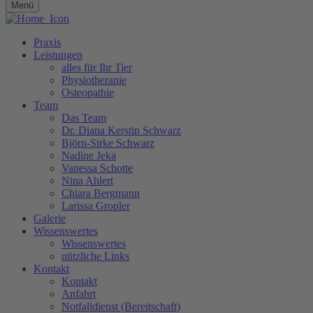
Menü
Praxis
Leistungen
alles für Ihr Tier
Physiotherapie
Osteopathie
Team
Das Team
Dr. Diana Kerstin Schwarz
Björn-Sirke Schwarz
Nadine Jeka
Vanessa Schotte
Nina Ahlert
Chiara Bergmann
Larissa Gropler
Galerie
Wissenswertes
Wissenswertes
nützliche Links
Kontakt
Kontakt
Anfahrt
Notfalldienst (Bereitschaft)