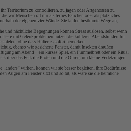
ihr Territorium zu kontrollieren, zu jagen oder Artgenossen zu
die wir Menschen oft nur als fernes Fauchen oder als plötzliches
nnerhalb der eigenen vier Wände. Sie laufen bestimmte Wege ab,
sche und nächtliche Begegnungen können Stress auslösen, selbst wenn
der Tiere mit Gelenkproblemen nutzen die kühleren Abendstunden für
spielen, ohne dass Halter es sofort bemerken.
htig, ebenso wie gesicherte Fenster, damit Insekten draußen
äftigung am Abend – ein kurzes Spiel, ein Fummelbrett oder ein Ritual
lick über das Fell, die Pfoten und die Ohren, um kleine Verletzungen
 „anders“ wirken, können wir sie besser begleiten, ihre Bedürfnisse
n Augen am Fenster sitzt und so tut, als wäre sie die heimliche