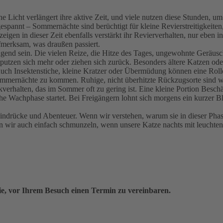
Licht verlängert ihre aktive Zeit, und viele nutzen diese Stunden, um 
annt – Sommernächte sind berüchtigt für kleine Revierstreitigkeiten, 
n in dieser Zeit ebenfalls verstärkt ihr Revierverhalten, nur eben i
fmerksam, was draußen passiert.
trengend sein. Die vielen Reize, die Hitze des Tages, ungewohnte Geräu
, putzen sich mehr oder ziehen sich zurück. Besonders ältere Katzen o
ch Insektenstiche, kleine Kratzer oder Übermüdung können eine Rolle 
mmernächte zu kommen. Ruhige, nicht überhitzte Rückzugsorte sind wic
verhalten, das im Sommer oft zu gering ist. Eine kleine Portion Besch
iche Wachphase startet. Bei Freigängern lohnt sich morgens ein kurzer B
indrücke und Abenteuer. Wenn wir verstehen, warum sie in dieser Phase
wir auch einfach schmunzeln, wenn unsere Katze nachts mit leuchtende
Sie, vor Ihrem Besuch einen Termin zu vereinbaren.