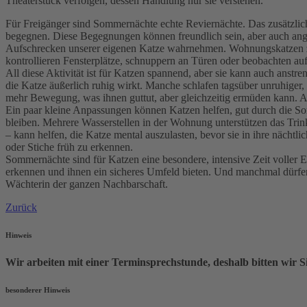
Theaterstück verfolgen, dessen Handlung nur sie verstehen.
Für Freigänger sind Sommernächte echte Reviernächte. Das zusätzliche 
begegnen. Diese Begegnungen können freundlich sein, aber auch angesp
Aufschrecken unserer eigenen Katze wahrnehmen. Wohnungskatzen zeige
kontrollieren Fensterplätze, schnuppern an Türen oder beobachten au
All diese Aktivität ist für Katzen spannend, aber sie kann auch ans
die Katze äußerlich ruhig wirkt. Manche schlafen tagsüber unruhiger
mehr Bewegung, was ihnen guttut, aber gleichzeitig ermüden kann. Au
Ein paar kleine Anpassungen können Katzen helfen, gut durch die So
bleiben. Mehrere Wasserstellen in der Wohnung unterstützen das Trink
– kann helfen, die Katze mental auszulasten, bevor sie in ihre nächtl
oder Stiche früh zu erkennen.
Sommernächte sind für Katzen eine besondere, intensive Zeit voller E
erkennen und ihnen ein sicheres Umfeld bieten. Und manchmal dürfen 
Wächterin der ganzen Nachbarschaft.
Zurück
Hinweis
Wir arbeiten mit einer Terminsprechstunde, deshalb bitten wir 
besonderer Hinweis