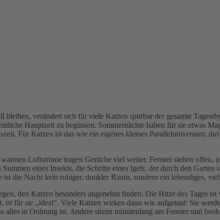
 bleiben, verändert sich für viele Katzen spürbar der gesamte Tagesr
gentliche Hauptzeit zu beginnen. Sommernächte haben für sie etwas Magi
szeit. Für Katzen ist das wie ein eigenes kleines Paralleluniversum, das
warmen Luftströme tragen Gerüche viel weiter, Fenster stehen offen, 
mmen eines Insekts, die Schritte eines Igels, der durch den Garten sta
 ist die Nacht kein ruhiger, dunkler Raum, sondern ein lebendiges, viel
gen, den Katzen besonders angenehm finden. Die Hitze des Tages ist v
, ist für sie „ideal“. Viele Katzen wirken dann wie aufgetaut: Sie werde
ass alles in Ordnung ist. Andere sitzen minutenlang am Fenster und beob