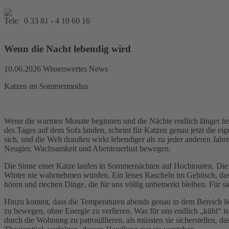
0 33 81 - 4 10 60 16
Wenn die Nacht lebendig wird
10.06.2026
Wissenwertes News
Katzen im Sommermodus
Wenn die warmen Monate beginnen und die Nächte endlich länger hell
des Tages auf dem Sofa landen, scheint für Katzen genau jetzt die ei
sich, und die Welt draußen wirkt lebendiger als zu jeder anderen Jahre
Neugier, Wachsamkeit und Abenteuerlust bewegen.
Die Sinne einer Katze laufen in Sommernächten auf Hochtouren. Die 
Winter nie wahrnehmen würden. Ein leises Rascheln im Gebüsch, das Su
hören und riechen Dinge, die für uns völlig unbemerkt bleiben. Für sie
Hinzu kommt, dass die Temperaturen abends genau in dem Bereich lie
zu bewegen, ohne Energie zu verlieren. Was für uns endlich „kühl“ ist
durch die Wohnung zu patrouillieren, als müssten sie sicherstellen, d